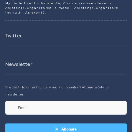
,
My Belle Event - Asistență
Planificare eveniment -
,
,
Asistență
Organizarea la mese - Asistență
Organizare
.
invitați - Asistență
Twitter
Newsletter
Vrei să fii la curent cu cele mai noi anunțuri? Abonează-te la
newsletter.
Abonare