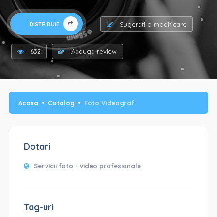
Sugerati o modificare
DISTRIBUIE
632
Adauga review
Acasa
Catalog
Foto Videograf
Dotari
Servicii foto - video profesionale
Tag-uri