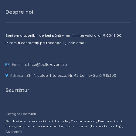
Despre noi
Suntem disponibili de luni până vineri în intervalul orar 9:00-18:00.
Putem fi contactați pe facebook și prin email.
Email :
office@belle-event.ro
Adresa :
Str. Nicolae Titulescu, Nr. 42 Lehliu-Gară 915300
Scurtături
Categorii servicii
,
,
,
Buchete si decoratiuni florale
Cameraman
Decoratiuni
,
,
,
Fotograf
Salon evenimente
Sonorizare (Formatii si Dj)
Asistență