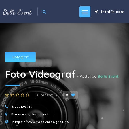
Intră în cont
Fotograf
Foto Videograf
- Postat de
Belle Event
( 0 recenzii )
0
0722129610
Bucuresti, Bucuresti
https://www.fotovideograf.ro