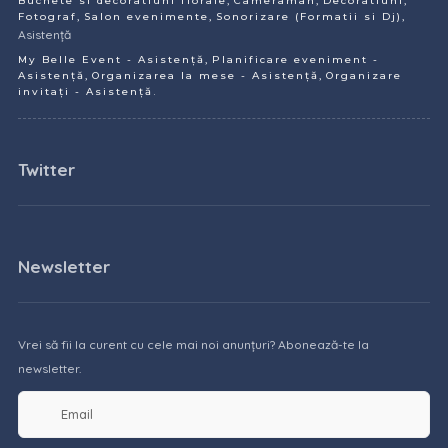
Buchete si decoratiuni florale
Cameraman
Decoratiuni
,
,
,
Fotograf
Salon evenimente
Sonorizare (Formatii si Dj)
Asistență
,
My Belle Event - Asistență
Planificare eveniment -
,
,
Asistență
Organizarea la mese - Asistență
Organizare
.
invitați - Asistență
Twitter
Newsletter
Vrei să fii la curent cu cele mai noi anunțuri? Abonează-te la
newsletter.