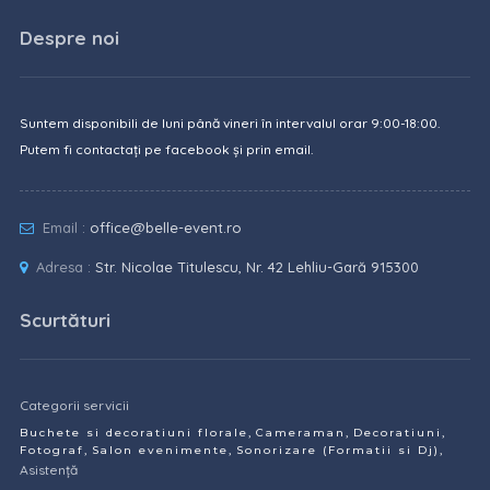
Despre noi
Suntem disponibili de luni până vineri în intervalul orar 9:00-18:00.
Putem fi contactați pe facebook și prin email.
Email :
office@belle-event.ro
Adresa :
Str. Nicolae Titulescu, Nr. 42 Lehliu-Gară 915300
Scurtături
Categorii servicii
,
,
,
Buchete si decoratiuni florale
Cameraman
Decoratiuni
,
,
,
Fotograf
Salon evenimente
Sonorizare (Formatii si Dj)
Asistență