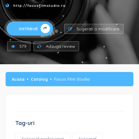
http://focusfilmstudio.ro
Sugerati o modificare
DISTRIBUIE
579
Adauga review
Acasa
Catalog
Focus Film Studio
Tag-uri
Fotograf profesionist
Fotograf