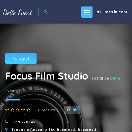
Intră în cont
Fotograf
Focus Film Studio
- Postat de
Belle
Event
( 0 recenzii )
0
0770720949
Teodosie Rudeanu 51A, Bucuresti, Bucuresti