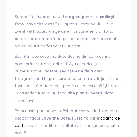
Sunteți în căutarea unui
fotograf
pentru o
ședință
foto save the date
? Cu ajutorul catalogului Belle
Event vețti putea alege cele mai bune servicii foto,
detaliile prezentate în paginile de profil vor face mai
simplă căutarea fotografului dorit.
Ședința foto save the date devine din ce în ce mai
populară printre viitorii miri. Așa cum zice și
numele, scopul acestei ședințe este de a crea
fotografii inedite prin care să anunțați invitații când a
fost stabilitâ data nunții pentru ca aceștia să își noteze
în calendar și să nu își facă alte planuri pentru data
respectivă.
Pe această pagina veti găsi toate serviciile foto ce au
asociat tagul
Save the Date
. Puteți folosi și
pagina de
căutare
pentru a filtra rezultatele în funcție de locația
dorită.